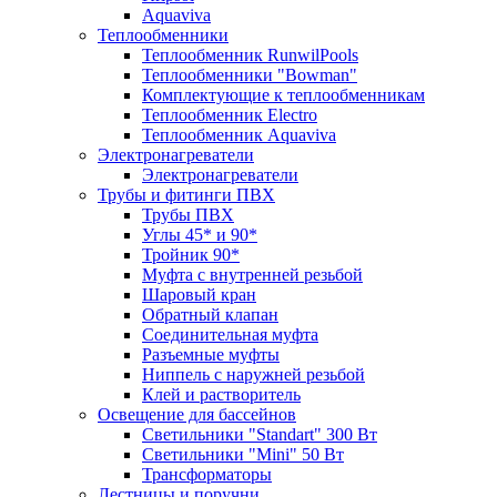
Aquaviva
Теплообменники
Теплообменник RunwilPools
Теплообменники "Bowman"
Комплектующие к теплообменникам
Теплообменник Electro
Теплообменник Aquaviva
Электронагреватели
Электронагреватели
Трубы и фитинги ПВХ
Трубы ПВХ
Углы 45* и 90*
Тройник 90*
Муфта с внутренней резьбой
Шаровый кран
Обратный клапан
Соединительная муфта
Разъемные муфты
Ниппель с наружней резьбой
Клей и растворитель
Освещение для бассейнов
Светильники "Standart" 300 Вт
Светильники "Mini" 50 Вт
Трансформаторы
Лестницы и поручни