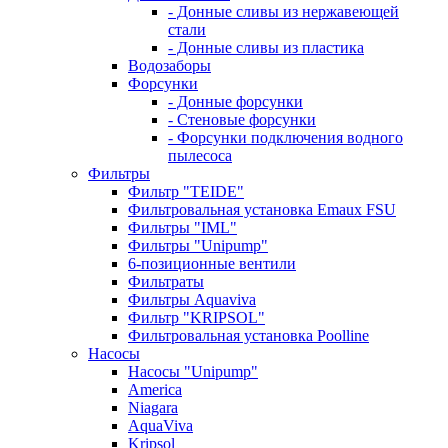
- Донные сливы из нержавеющей
стали
- Донные сливы из пластика
Водозаборы
Форсунки
- Донные форсунки
- Стеновые форсунки
- Форсунки подключения водного
пылесоса
Фильтры
Фильтр "TEIDE"
Фильтровальная установка Emaux FSU
Фильтры "IML"
Фильтры "Unipump"
6-позиционные вентили
Фильтраты
Фильтры Aquaviva
Фильтр "KRIPSOL"
Фильтровальная установка Poolline
Насосы
Насосы "Unipump"
Ameriсa
Niagara
AquaViva
Kripsol