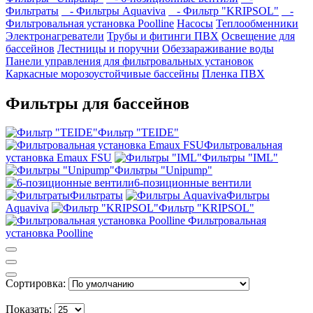
Фильтраты
- Фильтры Aquaviva
- Фильтр "KRIPSOL"
-
Фильтровальная установка Poolline
Насосы
Теплообменники
Электронагреватели
Трубы и фитинги ПВХ
Освещение для
бассейнов
Лестницы и поручни
Обеззараживание воды
Панели управления для фильтровальных установок
Каркасные морозоустойчивые бассейны
Пленка ПВХ
Фильтры для бассейнов
Фильтр "TEIDE"
Фильтровальная
установка Emaux FSU
Фильтры "IML"
Фильтры "Unipump"
6-позиционные вентили
Фильтраты
Фильтры
Aquaviva
Фильтр "KRIPSOL"
Фильтровальная
установка Poolline
Сортировка:
Показать: