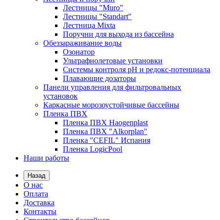
Лестницы "Muro"
Лестницы "Standart"
Лестница Mixta
Поручни для выхода из бассейна
Обеззараживание воды
Озонатор
Ультрафиолетовые установки
Системы контроля рН и редокс-потенциала
Плавающие дозаторы
Панели управления для фильтровальных
установок
Каркасные морозоустойчивые бассейны
Пленка ПВХ
Пленка ПВХ Haogenplast
Пленка ПВХ "Alkorplan"
Пленка "CEFIL" Испания
Пленка LogicPool
Наши работы
Назад
О нас
Оплата
Доставка
Контакты