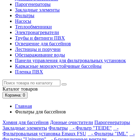
Парогенераторы
Закладные элементы
Фильтры
Насосы
Теплообменники
Электронагреватели
Трубы и фитинги ПВХ
Освещение для бассейнов
Лестницы и поручни
Обеззараживание воды
Панели управления для фильтровальных установок
Каркасные морозоустойчивые бассейны
Пленка ПВХ
Каталог
товаров
Корзина
: 0
Главная
Фильтры для бассейнов
Химия для бассейнов
Донные очистители
Парогенераторы
Закладные элементы
Фильтры
- Фильтр "TEIDE"
-
Фильтровальная установка Emaux FSU
- Фильтры "IML"
-
Фильтры "Unipump"
- 6-позиционные вентили
-