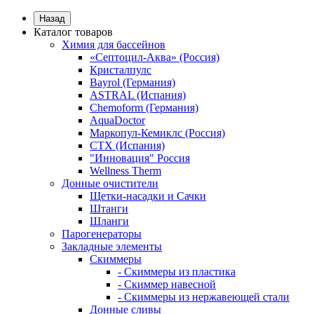
Назад
Каталог товаров
Химия для бассейнов
«Септоцил-Аква» (Россия)
Кристалпулс
Bayrol (Германия)
ASTRAL (Испания)
Chemoform (Германия)
AquaDoctor
Маркопул-Кемиклс (Россия)
CTX (Испания)
"Инновация" Россия
Wellness Therm
Донные очистители
Щетки-насадки и Сачки
Штанги
Шланги
Парогенераторы
Закладные элементы
Скиммеры
- Скиммеры из пластика
- Скиммер навесной
- Скиммеры из нержавеющей стали
Донные сливы