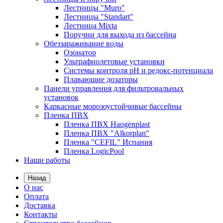
Лестницы "Muro"
Лестницы "Standart"
Лестница Mixta
Поручни для выхода из бассейна
Обеззараживание воды
Озонатор
Ультрафиолетовые установки
Системы контроля рН и редокс-потенциала
Плавающие дозаторы
Панели управления для фильтровальных
установок
Каркасные морозоустойчивые бассейны
Пленка ПВХ
Пленка ПВХ Haogenplast
Пленка ПВХ "Alkorplan"
Пленка "CEFIL" Испания
Пленка LogicPool
Наши работы
Назад
О нас
Оплата
Доставка
Контакты