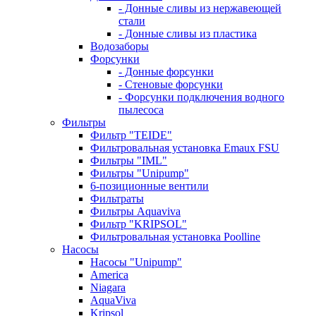
- Донные сливы из нержавеющей
стали
- Донные сливы из пластика
Водозаборы
Форсунки
- Донные форсунки
- Стеновые форсунки
- Форсунки подключения водного
пылесоса
Фильтры
Фильтр "TEIDE"
Фильтровальная установка Emaux FSU
Фильтры "IML"
Фильтры "Unipump"
6-позиционные вентили
Фильтраты
Фильтры Aquaviva
Фильтр "KRIPSOL"
Фильтровальная установка Poolline
Насосы
Насосы "Unipump"
Ameriсa
Niagara
AquaViva
Kripsol