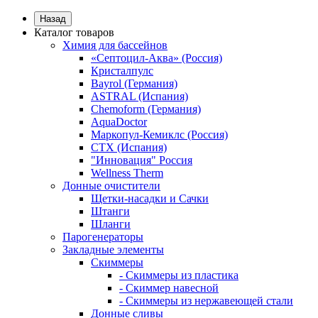
Назад
Каталог товаров
Химия для бассейнов
«Септоцил-Аква» (Россия)
Кристалпулс
Bayrol (Германия)
ASTRAL (Испания)
Chemoform (Германия)
AquaDoctor
Маркопул-Кемиклс (Россия)
CTX (Испания)
"Инновация" Россия
Wellness Therm
Донные очистители
Щетки-насадки и Сачки
Штанги
Шланги
Парогенераторы
Закладные элементы
Скиммеры
- Скиммеры из пластика
- Скиммер навесной
- Скиммеры из нержавеющей стали
Донные сливы