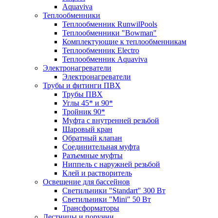
Aquaviva
Теплообменники
Теплообменник RunwilPools
Теплообменники "Bowman"
Комплектующие к теплообменникам
Теплообменник Electro
Теплообменник Aquaviva
Электронагреватели
Электронагреватели
Трубы и фитинги ПВХ
Трубы ПВХ
Углы 45* и 90*
Тройник 90*
Муфта с внутренней резьбой
Шаровый кран
Обратный клапан
Соединительная муфта
Разъемные муфты
Ниппель с наружней резьбой
Клей и растворитель
Освещение для бассейнов
Светильники "Standart" 300 Вт
Светильники "Mini" 50 Вт
Трансформаторы
Лестницы и поручни