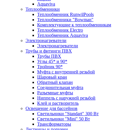
Aquaviva
Теплообменники
Теплообменник RunwilPools
Теплообменники "Bowman"
Комплектующие к теплообменникам
Теплообменник Electro
Теплообменник Aquaviva
Электронагреватели
Электронагреватели
Трубы и фитинги ПВХ
Трубы ПВХ
Углы 45* и 90*
Тройник 90*
Муфта с внутренней резьбой
Шаровый кран
Обратный клапан
Соединительная муфта
Разъемные муфты
Ниппель с наружней резьбой
Клей и растворитель
Освещение для бассейнов
Светильники "Standart" 300 Вт
Светильники "Mini" 50 Вт
Трансформаторы
Лестницы и поручни