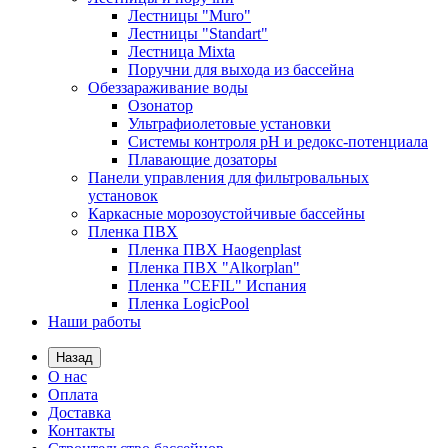
Лестницы "Muro"
Лестницы "Standart"
Лестница Mixta
Поручни для выхода из бассейна
Обеззараживание воды
Озонатор
Ультрафиолетовые установки
Системы контроля рН и редокс-потенциала
Плавающие дозаторы
Панели управления для фильтровальных
установок
Каркасные морозоустойчивые бассейны
Пленка ПВХ
Пленка ПВХ Haogenplast
Пленка ПВХ "Alkorplan"
Пленка "CEFIL" Испания
Пленка LogicPool
Наши работы
Назад
О нас
Оплата
Доставка
Контакты