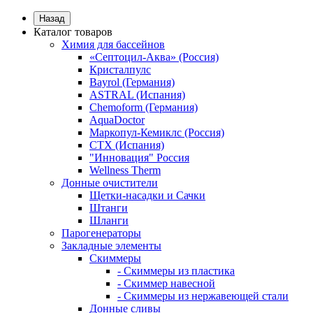
Назад
Каталог товаров
Химия для бассейнов
«Септоцил-Аква» (Россия)
Кристалпулс
Bayrol (Германия)
ASTRAL (Испания)
Chemoform (Германия)
AquaDoctor
Маркопул-Кемиклс (Россия)
CTX (Испания)
"Инновация" Россия
Wellness Therm
Донные очистители
Щетки-насадки и Сачки
Штанги
Шланги
Парогенераторы
Закладные элементы
Скиммеры
- Скиммеры из пластика
- Скиммер навесной
- Скиммеры из нержавеющей стали
Донные сливы