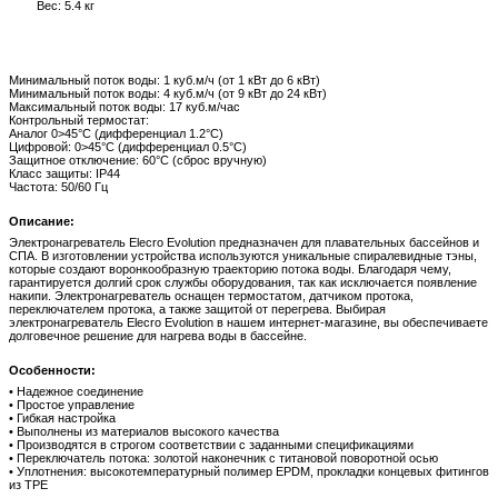
Вес: 5.4 кг
Минимальный поток воды: 1 куб.м/ч (от 1 кВт до 6 кВт)
Минимальный поток воды: 4 куб.м/ч (от 9 кВт до 24 кВт)
Максимальный поток воды: 17 куб.м/час
Контрольный термостат:
Аналог 0>45°C (дифференциал 1.2°C)
Цифровой: 0>45°C (дифференциал 0.5°C)
Защитное отключение: 60°С (сброс вручную)
Класс защиты: IP44
Частота: 50/60 Гц
Описание:
Электронагреватель Elecro Evolution предназначен для плавательных бассейнов и
СПА. В изготовлении устройства используются уникальные спиралевидные тэны,
которые создают воронкообразную траекторию потока воды. Благодаря чему,
гарантируется долгий срок службы оборудования, так как исключается появление
накипи. Электронагреватель оснащен термостатом, датчиком протока,
переключателем протока, а также защитой от перегрева. Выбирая
электронагреватель Elecro Evolution в нашем интернет-магазине, вы обеспечиваете
долговечное решение для нагрева воды в бассейне.
Особенности:
• Надежное соединение
• Простое управление
• Гибкая настройка
• Выполнены из материалов высокого качества
• Производятся в строгом соответствии с заданными спецификациями
• Переключатель потока: золотой наконечник с титановой поворотной осью
• Уплотнения: высокотемпературный полимер EPDM, прокладки концевых фитингов
из TPE