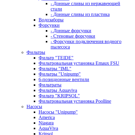
- Донные сливы из нержавеющей
стали
- Донные сливы из пластика
Водозаборы
Форсунки
- Донные форсунки
- Стеновые форсунки
- Форсунки подключения водного
пылесоса
Фильтры
Фильтр "TEIDE"
Фильтровальная установка Emaux FSU
Фильтры "IML"
Фильтры "Unipump"
6-позиционные вентили
Фильтраты
Фильтры Aquaviva
Фильтр "KRIPSOL"
Фильтровальная установка Poolline
Насосы
Насосы "Unipump"
Ameriсa
Niagara
AquaViva
Kripsol