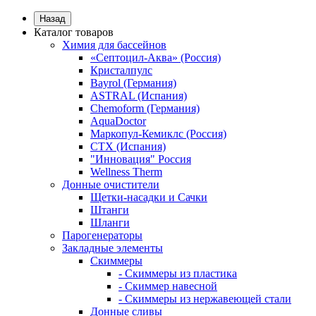
Назад
Каталог товаров
Химия для бассейнов
«Септоцил-Аква» (Россия)
Кристалпулс
Bayrol (Германия)
ASTRAL (Испания)
Chemoform (Германия)
AquaDoctor
Маркопул-Кемиклс (Россия)
CTX (Испания)
"Инновация" Россия
Wellness Therm
Донные очистители
Щетки-насадки и Сачки
Штанги
Шланги
Парогенераторы
Закладные элементы
Скиммеры
- Скиммеры из пластика
- Скиммер навесной
- Скиммеры из нержавеющей стали
Донные сливы