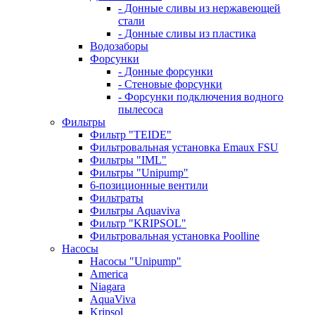
- Донные сливы из нержавеющей
стали
- Донные сливы из пластика
Водозаборы
Форсунки
- Донные форсунки
- Стеновые форсунки
- Форсунки подключения водного
пылесоса
Фильтры
Фильтр "TEIDE"
Фильтровальная установка Emaux FSU
Фильтры "IML"
Фильтры "Unipump"
6-позиционные вентили
Фильтраты
Фильтры Aquaviva
Фильтр "KRIPSOL"
Фильтровальная установка Poolline
Насосы
Насосы "Unipump"
Ameriсa
Niagara
AquaViva
Kripsol