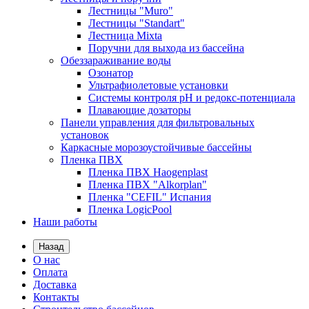
Лестницы "Muro"
Лестницы "Standart"
Лестница Mixta
Поручни для выхода из бассейна
Обеззараживание воды
Озонатор
Ультрафиолетовые установки
Системы контроля рН и редокс-потенциала
Плавающие дозаторы
Панели управления для фильтровальных
установок
Каркасные морозоустойчивые бассейны
Пленка ПВХ
Пленка ПВХ Haogenplast
Пленка ПВХ "Alkorplan"
Пленка "CEFIL" Испания
Пленка LogicPool
Наши работы
Назад
О нас
Оплата
Доставка
Контакты