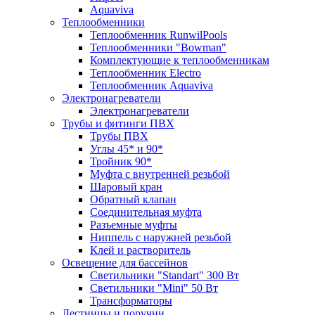
Aquaviva
Теплообменники
Теплообменник RunwilPools
Теплообменники "Bowman"
Комплектующие к теплообменникам
Теплообменник Electro
Теплообменник Aquaviva
Электронагреватели
Электронагреватели
Трубы и фитинги ПВХ
Трубы ПВХ
Углы 45* и 90*
Тройник 90*
Муфта с внутренней резьбой
Шаровый кран
Обратный клапан
Соединительная муфта
Разъемные муфты
Ниппель с наружней резьбой
Клей и растворитель
Освещение для бассейнов
Светильники "Standart" 300 Вт
Светильники "Mini" 50 Вт
Трансформаторы
Лестницы и поручни