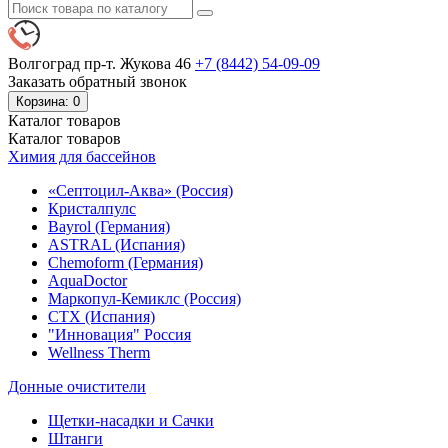
Волгоград пр-т. Жукова 46
+7 (8442)
54-09-09
Заказать обратный звонок
Корзина
: 0
Каталог
товаров
Каталог
товаров
Химия для бассейнов
«Септоцил-Аква» (Россия)
Кристалпулс
Bayrol (Германия)
ASTRAL (Испания)
Chemoform (Германия)
AquaDoctor
Маркопул-Кемиклс (Россия)
CTX (Испания)
"Инновация" Россия
Wellness Therm
Донные очистители
Щетки-насадки и Сачки
Штанги