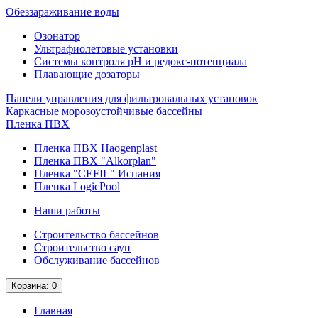
Обеззараживание воды
Озонатор
Ультрафиолетовые установки
Системы контроля рН и редокс-потенциала
Плавающие дозаторы
Панели управления для фильтровальных установок
Каркасные морозоустойчивые бассейны
Пленка ПВХ
Пленка ПВХ Haogenplast
Пленка ПВХ "Alkorplan"
Пленка "CEFIL" Испания
Пленка LogicPool
Наши работы
Строительство бассейнов
Строительство саун
Обслуживание бассейнов
Корзина
: 0
Главная