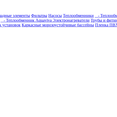
ладные элементы
Фильтры
Насосы
Теплообменники
- Теплообм
- Теплообменник Aquaviva
Электронагреватели
Трубы и фит
х установок
Каркасные морозоустойчивые бассейны
Пленка ПВ