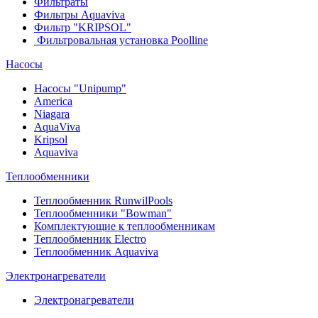
Фильтраты
Фильтры Aquaviva
Фильтр "KRIPSOL"
Фильтровальная установка Poolline
Насосы
Насосы "Unipump"
Ameriсa
Niagara
AquaViva
Kripsol
Aquaviva
Теплообменники
Теплообменник RunwilPools
Теплообменники "Bowman"
Комплектующие к теплообменникам
Теплообменник Electro
Теплообменник Aquaviva
Электронагреватели
Электронагреватели