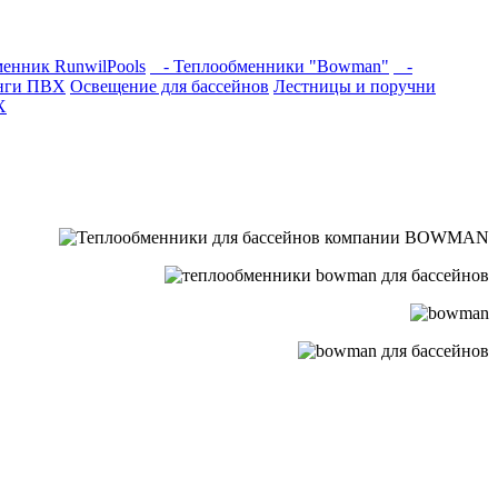
енник RunwilPools
- Теплообменники "Bowman"
-
инги ПВХ
Освещение для бассейнов
Лестницы и поручни
Х