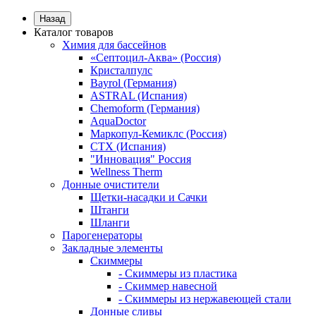
Назад
Каталог товаров
Химия для бассейнов
«Септоцил-Аква» (Россия)
Кристалпулс
Bayrol (Германия)
ASTRAL (Испания)
Chemoform (Германия)
AquaDoctor
Маркопул-Кемиклс (Россия)
CTX (Испания)
"Инновация" Россия
Wellness Therm
Донные очистители
Щетки-насадки и Сачки
Штанги
Шланги
Парогенераторы
Закладные элементы
Скиммеры
- Скиммеры из пластика
- Скиммер навесной
- Скиммеры из нержавеющей стали
Донные сливы