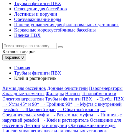
Трубы и фитинги ПВХ
Освещение для бассейнов
Лестницы и поручни
Обеззараживание воды
Панели управления для фильтровальных установок
Каркасные морозоустойчивые бассейны
Пленка ПВХ
Каталог
товаров
Корзина
: 0
Главная
Трубы и фитинги ПВХ
Клей и растворитель
Химия для бассейнов
Донные очистители
Парогенераторы
Закладные элементы
Фильтры
Насосы
Теплообменники
Электронагреватели
Трубы и фитинги ПВХ
- Трубы ПВХ
- Углы 45* и 90*
- Тройник 90*
- Муфта с внутренней
резьбой
- Шаровый кран
- Обратный клапан
-
Соединительная муфта
- Разъемные муфты
- Ниппель с
наружней резьбой
- Клей и растворитель
Освещение для
бассейнов
Лестницы и поручни
Обеззараживание воды
Панели управления для фильтровальных установок