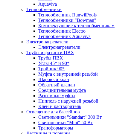
Aquaviva
Теплообменники
Теплообменник RunwilPools
Теплообменники "Bowman"
Комплектующие к теплообменникам
Теплообменник Electro
Теплообменник Aquaviva
Электронагреватели
Электронагреватели
Трубы и фитинги ПВХ
Трубы ПВХ
Углы 45* и 90*
Тройник 90*
Муфта с внутренней резьбой
Шаровый кран
Обратный клапан
Соединительная муфта
Разъемные муфты
Ниппель с наружней резьбой
Клей и растворитель
Освещение для бассейнов
Светильники "Standart" 300 Вт
Светильники "Mini" 50 Вт
Трансформаторы
Лестницы и поручни