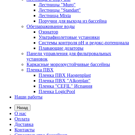
Лестницы "Muro"
Лестницы "Standart"
Лестница Mixta
Поручни для выхода из бассейна
Обеззараживание воды
Озонатор
Ультрафиолетовые установки
Системы контроля рН и редокс-потенциала
Плавающие дозаторы
Панели управления для фильтровальных
установок
Каркасные морозоустойчивые бассейны
Пленка ПВХ
Пленка ПВХ Haogenplast
Пленка ПВХ "Alkorplan"
Пленка "CEFIL" Испания
Пленка LogicPool
Наши работы
Назад
О нас
Оплата
Доставка
Контакты