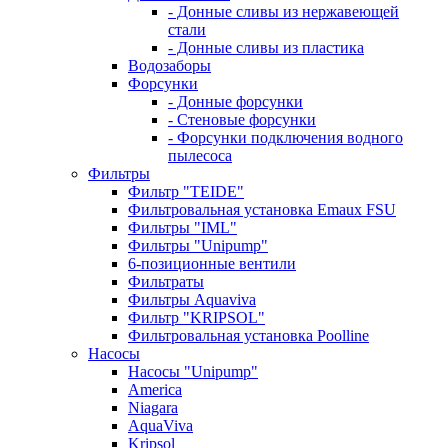
- Донные сливы из нержавеющей
стали
- Донные сливы из пластика
Водозаборы
Форсунки
- Донные форсунки
- Стеновые форсунки
- Форсунки подключения водного
пылесоса
Фильтры
Фильтр "TEIDE"
Фильтровальная установка Emaux FSU
Фильтры "IML"
Фильтры "Unipump"
6-позиционные вентили
Фильтраты
Фильтры Aquaviva
Фильтр "KRIPSOL"
Фильтровальная установка Poolline
Насосы
Насосы "Unipump"
Ameriсa
Niagara
AquaViva
Kripsol