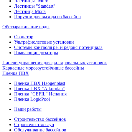
Лестницы "Muro"
Лестницы "Standart"
Лестница Mixta
Поручни для выхода из бассейна
Обеззараживание воды
Озонатор
Ультрафиолетовые установки
Системы контроля рН и редокс-потенциала
Плавающие дозаторы
Панели управления для фильтровальных установок
Каркасные морозоустойчивые бассейны
Пленка ПВХ
Пленка ПВХ Haogenplast
Пленка ПВХ "Alkorplan"
Пленка "CEFIL" Испания
Пленка LogicPool
Наши работы
Строительство бассейнов
Строительство саун
Обслуживание бассейнов