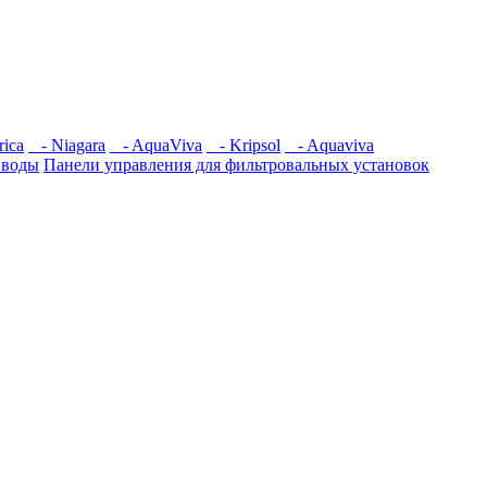
iсa
- Niagara
- AquaViva
- Kripsol
- Aquaviva
 воды
Панели управления для фильтровальных установок