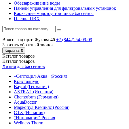
Обеззараживание воды
Панели управления для фильтровальных установок
Каркасные морозоустойчивые бассейны
Пленка ПВХ
Волгоград пр-т. Жукова 46
+7 (8442)
54-09-09
Заказать обратный звонок
Корзина
: 0
Каталог
товаров
Каталог
товаров
Химия для бассейнов
«Септоцил-Аква» (Россия)
Кристалпулс
Bayrol (Германия)
ASTRAL (Испания)
Chemoform (Германия)
AquaDoctor
Маркопул-Кемиклс (Россия)
CTX (Испания)
"Инновация" Россия
Wellness Therm