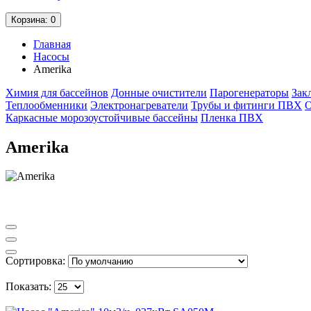
Корзина
: 0
Главная
Насосы
Amerika
Химия для бассейнов
Донные очистители
Парогенераторы
Зак
Теплообменники
Электронагреватели
Трубы и фитинги ПВХ
О
Каркасные морозоустойчивые бассейны
Пленка ПВХ
Amerika
Сортировка:
Показать: