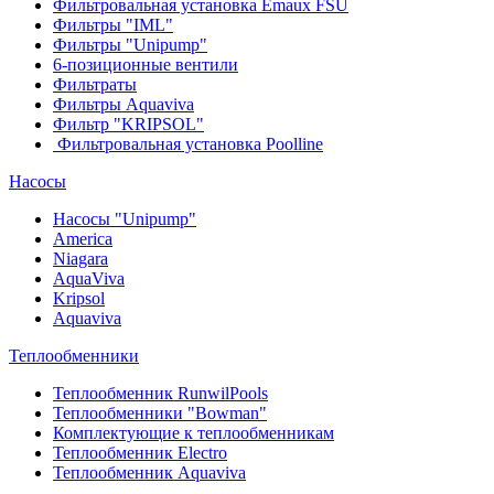
Фильтровальная установка Emaux FSU
Фильтры "IML"
Фильтры "Unipump"
6-позиционные вентили
Фильтраты
Фильтры Aquaviva
Фильтр "KRIPSOL"
Фильтровальная установка Poolline
Насосы
Насосы "Unipump"
Ameriсa
Niagara
AquaViva
Kripsol
Aquaviva
Теплообменники
Теплообменник RunwilPools
Теплообменники "Bowman"
Комплектующие к теплообменникам
Теплообменник Electro
Теплообменник Aquaviva