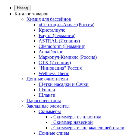
Назад
Каталог товаров
Химия для бассейнов
«Септоцил-Аква» (Россия)
Кристалпулс
Bayrol (Германия)
ASTRAL (Испания)
Chemoform (Германия)
AquaDoctor
Маркопул-Кемиклс (Россия)
CTX (Испания)
"Инновация" Россия
Wellness Therm
Донные очистители
Щетки-насадки и Сачки
Штанги
Шланги
Парогенераторы
Закладные элементы
Скиммеры
- Скиммеры из пластика
- Скиммер навесной
- Скиммеры из нержавеющей стали
Донные сливы