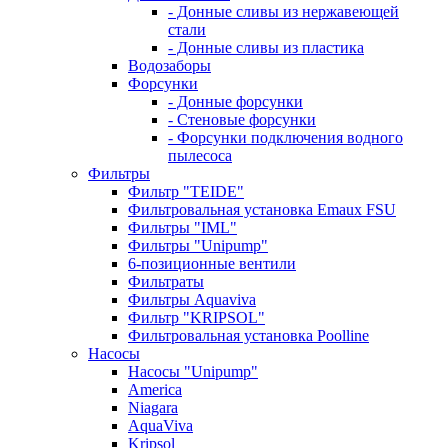
- Донные сливы из нержавеющей
стали
- Донные сливы из пластика
Водозаборы
Форсунки
- Донные форсунки
- Стеновые форсунки
- Форсунки подключения водного
пылесоса
Фильтры
Фильтр "TEIDE"
Фильтровальная установка Emaux FSU
Фильтры "IML"
Фильтры "Unipump"
6-позиционные вентили
Фильтраты
Фильтры Aquaviva
Фильтр "KRIPSOL"
Фильтровальная установка Poolline
Насосы
Насосы "Unipump"
Ameriсa
Niagara
AquaViva
Kripsol