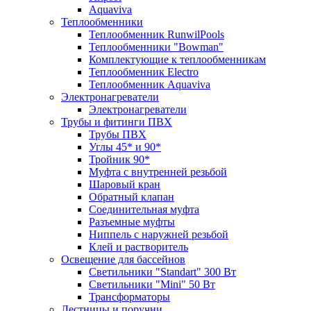
Aquaviva
Теплообменники
Теплообменник RunwilPools
Теплообменники "Bowman"
Комплектующие к теплообменникам
Теплообменник Electro
Теплообменник Aquaviva
Электронагреватели
Электронагреватели
Трубы и фитинги ПВХ
Трубы ПВХ
Углы 45* и 90*
Тройник 90*
Муфта с внутренней резьбой
Шаровый кран
Обратный клапан
Соединительная муфта
Разъемные муфты
Ниппель с наружней резьбой
Клей и растворитель
Освещение для бассейнов
Светильники "Standart" 300 Вт
Светильники "Mini" 50 Вт
Трансформаторы
Лестницы и поручни