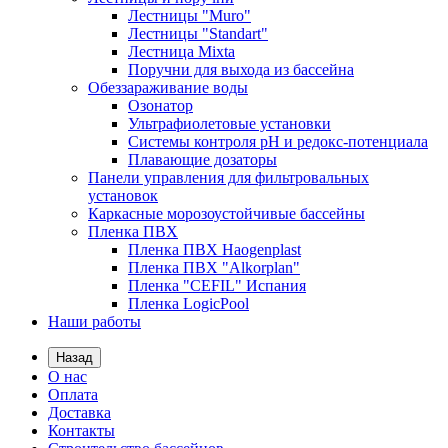
Лестницы "Muro"
Лестницы "Standart"
Лестница Mixta
Поручни для выхода из бассейна
Обеззараживание воды
Озонатор
Ультрафиолетовые установки
Системы контроля рН и редокс-потенциала
Плавающие дозаторы
Панели управления для фильтровальных
установок
Каркасные морозоустойчивые бассейны
Пленка ПВХ
Пленка ПВХ Haogenplast
Пленка ПВХ "Alkorplan"
Пленка "CEFIL" Испания
Пленка LogicPool
Наши работы
Назад
О нас
Оплата
Доставка
Контакты