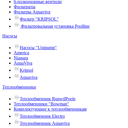
6-позиционные вентили
Фильтраты
Фильтры Aquaviva
Фильтр "KRIPSOL"
Фильтровальная установка Poolline
Насосы
Насосы "Unipump"
Ameriсa
Niagara
AquaViva
Kripsol
Aquaviva
Теплообменники
Теплообменник RunwilPools
Теплообменники "Bowman"
Комплектующие к теплообменникам
Теплообменник Electro
Теплообменник Aquaviva