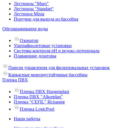
Лестницы "Muro"
Лестницы "Standart"
Лестница Mixta
Поручни для выхода из бассейна
Обеззараживание воды
Озонатор
Ультрафиолетовые установки
Системы контроля рН и редокс-потенциала
Плавающие дозаторы
Панели управления для фильтровальных установок
Каркасные морозоустойчивые бассейны
Пленка ПВХ
Пленка ПВХ Haogenplast
Пленка ПВХ "Alkorplan"
Пленка "CEFIL" Испания
Пленка LogicPool
Наши работы