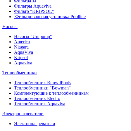
Фильтраты
Фильтры Aquaviva
Фильтр "KRIPSOL"
Фильтровальная установка Poolline
Насосы
Насосы "Unipump"
Ameriсa
Niagara
AquaViva
Kripsol
Aquaviva
Теплообменники
Теплообменник RunwilPools
Теплообменники "Bowman"
Комплектующие к теплообменникам
Теплообменник Electro
Теплообменник Aquaviva
Электронагреватели
Электронагреватели