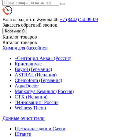
Волгоград пр-т. Жукова 46
+7 (8442)
54-09-09
Заказать обратный звонок
Корзина
: 0
Каталог
товаров
Каталог
товаров
Химия для бассейнов
«Септоцил-Аква» (Россия)
Кристалпулс
Bayrol (Германия)
ASTRAL (Испания)
Chemoform (Германия)
AquaDoctor
Маркопул-Кемиклс (Россия)
CTX (Испания)
"Инновация" Россия
Wellness Therm
Донные очистители
Щетки-насадки и Сачки
Штанги