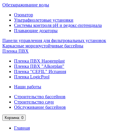
Обеззараживание воды
Озонатор
Ультрафиолетовые установки
Системы контроля рН и редокс-потенциала
Плавающие дозаторы
Панели управления для фильтровальных установок
Каркасные морозоустойчивые бассейны
Пленка ПВХ
Пленка ПВХ Haogenplast
Пленка ПВХ "Alkorplan"
Пленка "CEFIL" Испания
Пленка LogicPool
Наши работы
Строительство бассейнов
Строительство саун
Обслуживание бассейнов
Корзина
: 0
Главная