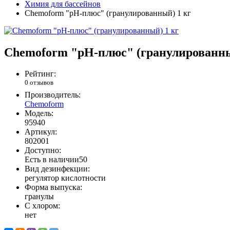
Химия для бассейнов
Chemoform "pH-плюс" (гранулированный) 1 кг
Chemoform "pH-плюс" (гранулированны
Рейтинг:
0 отзывов
Производитель:
Chemoform
Модель:
95940
Артикул:
802001
Доступно:
Есть в наличии
50
Вид дезинфекции:
регулятор кислотности
Форма выпуска:
гранулы
С хлором:
нет