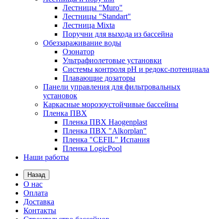
Лестницы "Muro"
Лестницы "Standart"
Лестница Mixta
Поручни для выхода из бассейна
Обеззараживание воды
Озонатор
Ультрафиолетовые установки
Системы контроля рН и редокс-потенциала
Плавающие дозаторы
Панели управления для фильтровальных
установок
Каркасные морозоустойчивые бассейны
Пленка ПВХ
Пленка ПВХ Haogenplast
Пленка ПВХ "Alkorplan"
Пленка "CEFIL" Испания
Пленка LogicPool
Наши работы
Назад
О нас
Оплата
Доставка
Контакты