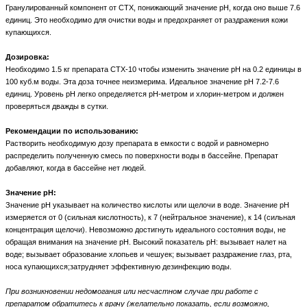
Гранулированный компонент от CTX, понижающий значение pH, когда оно выше 7.6
единиц. Это необходимо для очистки воды и предохраняет от раздражения кожи
купающихся.
Дозировка:
Необходимо 1.5 кг препарата CTX-10 чтобы изменить значение pH на 0.2 единицы в
100 куб.м воды. Эта доза точнее неизмерима. Идеальное значение pH 7.2-7.6
единиц. Уровень pH легко определяется pH-метром и хлорин-метром и должен
проверяться дважды в сутки.
Рекомендации по использованию:
Растворить необходимую дозу препарата в емкости с водой и равномерно
распределить полученную смесь по поверхности воды в бассейне. Препарат
добавляют, когда в бассейне нет людей.
Значение pH:
Значение pH указывает на количество кислоты или щелочи в воде. Значение pH
измеряется от 0 (сильная кислотность), к 7 (нейтральное значение), к 14 (сильная
концентрация щелочи). Невозможно достигнуть идеального состояния воды, не
обращая внимания на значение pH. Высокий показатель pH: вызывает налет на
воде; вызывает образование хлопьев и чешуек; вызывает раздражение глаз, рта,
носа купающихся;затрудняет эффективную дезинфекцию воды.
При возникновении недомогания или несчастном случае при работе с
препаратом обратитесь к врачу (желательно показать, если возможно,