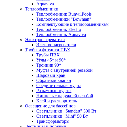
Aquaviva
Теплообменники
Теплообменник RunwilPools
Теплообменники "Bowman"
Комплектующие к теплообменникам
Теплообменник Electro
Теплообменник Aquaviva
Электронагреватели
Электронагреватели
Трубы и фитинги ПВХ
Трубы ПВХ
Углы 45* и 90*
Тройник 90*
Муфта с внутренней резьбой
Шаровый кран
Обратный клапан
Соединительная муфта
Разъемные муфты
Ниппель с наружней резьбой
Клей и растворитель
Освещение для бассейнов
Светильники "Standart" 300 Вт
Светильники "Mini" 50 Вт
Трансформаторы
Лестницы и поручни