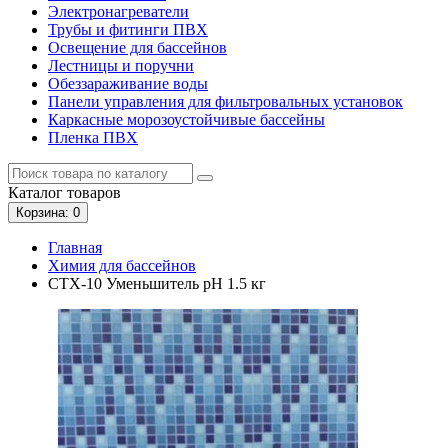
Электронагреватели
Трубы и фитинги ПВХ
Освещение для бассейнов
Лестницы и поручни
Обеззараживание воды
Панели управления для фильтровальных установок
Каркасные морозоустойчивые бассейны
Пленка ПВХ
Каталог
товаров
Корзина
: 0
Главная
Химия для бассейнов
CTX-10 Уменьшитель рН 1.5 кг