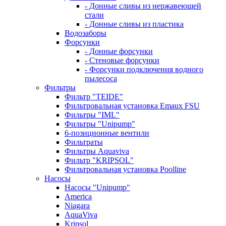
- Донные сливы из нержавеющей
стали
- Донные сливы из пластика
Водозаборы
Форсунки
- Донные форсунки
- Стеновые форсунки
- Форсунки подключения водного
пылесоса
Фильтры
Фильтр "TEIDE"
Фильтровальная установка Emaux FSU
Фильтры "IML"
Фильтры "Unipump"
6-позиционные вентили
Фильтраты
Фильтры Aquaviva
Фильтр "KRIPSOL"
Фильтровальная установка Poolline
Насосы
Насосы "Unipump"
Ameriсa
Niagara
AquaViva
Kripsol