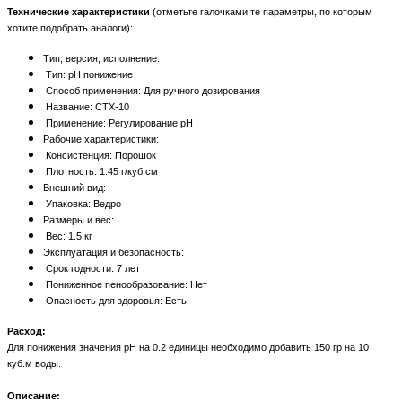
Технические характеристики
(отметьте галочками те параметры, по которым
хотите подобрать аналоги):
Тип, версия, исполнение:
Тип: pH понижение
Способ применения: Для ручного дозирования
Название: CTX-10
Применение: Регулирование pH
Рабочие характеристики:
Консистенция: Порошок
Плотность: 1.45 г/куб.см
Внешний вид:
Упаковка: Ведро
Размеры и вес:
Вес: 1.5 кг
Эксплуатация и безопасность:
Срок годности: 7 лет
Пониженное пенообразование: Нет
Опасность для здоровья: Есть
Расход:
Для понижения значения pH на 0.2 единицы необходимо добавить 150 гр на 10
куб.м воды.
Описание: