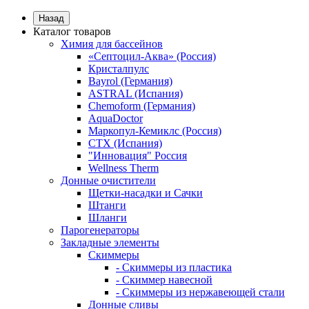
Назад
Каталог товаров
Химия для бассейнов
«Септоцил-Аква» (Россия)
Кристалпулс
Bayrol (Германия)
ASTRAL (Испания)
Chemoform (Германия)
AquaDoctor
Маркопул-Кемиклс (Россия)
CTX (Испания)
"Инновация" Россия
Wellness Therm
Донные очистители
Щетки-насадки и Сачки
Штанги
Шланги
Парогенераторы
Закладные элементы
Скиммеры
- Скиммеры из пластика
- Скиммер навесной
- Скиммеры из нержавеющей стали
Донные сливы