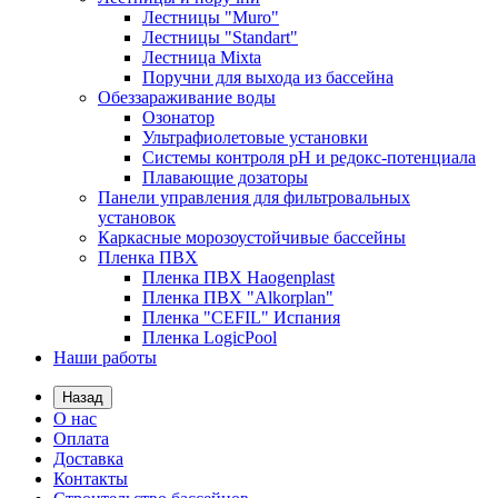
Лестницы "Muro"
Лестницы "Standart"
Лестница Mixta
Поручни для выхода из бассейна
Обеззараживание воды
Озонатор
Ультрафиолетовые установки
Системы контроля рН и редокс-потенциала
Плавающие дозаторы
Панели управления для фильтровальных
установок
Каркасные морозоустойчивые бассейны
Пленка ПВХ
Пленка ПВХ Haogenplast
Пленка ПВХ "Alkorplan"
Пленка "CEFIL" Испания
Пленка LogicPool
Наши работы
Назад
О нас
Оплата
Доставка
Контакты