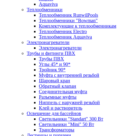
Aquaviva
Теплообменники
Теплообменник RunwilPools
Теплообменники "Bowman"
Комплектующие к теплообменникам
Теплообменник Electro
Теплообменник Aquaviva
Электронагреватели
Электронагреватели
Трубы и фитинги ПВХ
Трубы ПВХ
Углы 45* и 90*
Тройник 90*
Муфта с внутренней резьбой
Шаровый кран
Обратный клапан
Соединительная муфта
Разъемные муфты
Ниппель с наружней резьбой
Клей и растворитель
Освещение для бассейнов
Светильники "Standart" 300 Вт
Светильники "Mini" 50 Вт
Трансформаторы
Лестницы и поручни