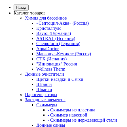
Назад
Каталог товаров
Химия для бассейнов
«Септоцил-Аква» (Россия)
Кристалпулс
Bayrol (Германия)
ASTRAL (Испания)
Chemoform (Германия)
AquaDoctor
Маркопул-Кемиклс (Россия)
CTX (Испания)
"Инновация" Россия
Wellness Therm
Донные очистители
Щетки-насадки и Сачки
Штанги
Шланги
Парогенераторы
Закладные элементы
Скиммеры
- Скиммеры из пластика
- Скиммер навесной
- Скиммеры из нержавеющей стали
Донные сливы