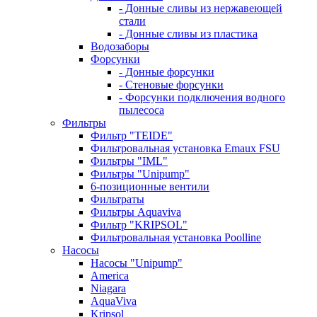
- Донные сливы из нержавеющей
стали
- Донные сливы из пластика
Водозаборы
Форсунки
- Донные форсунки
- Стеновые форсунки
- Форсунки подключения водного
пылесоса
Фильтры
Фильтр "TEIDE"
Фильтровальная установка Emaux FSU
Фильтры "IML"
Фильтры "Unipump"
6-позиционные вентили
Фильтраты
Фильтры Aquaviva
Фильтр "KRIPSOL"
Фильтровальная установка Poolline
Насосы
Насосы "Unipump"
Ameriсa
Niagara
AquaViva
Kripsol